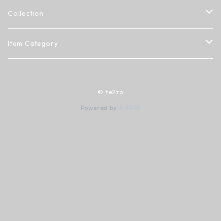
Collection
2023 ANSWER
Item Category
2023 SS
Tシャツ
© te2zo
ロングスリーブTシャツ
Powered by
スウェット