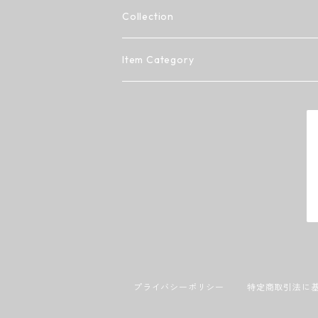
Collection
2023 ANSWER
Item Category
2023 SS
Tシャツ
ロングスリーブTシャツ
スウェット
プライバシーポリシー
特定商取引法に