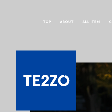
TOP
ABOUT
ALL ITEM
C